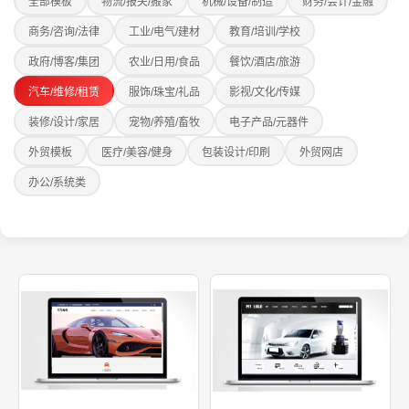
全部模板
物流/报关/搬家
机械/设备/制造
财务/会计/金融
商务/咨询/法律
工业/电气/建材
教育/培训/学校
政府/博客/集团
农业/日用/食品
餐饮/酒店/旅游
汽车/维修/租赁
服饰/珠宝/礼品
影视/文化/传媒
装修/设计/家居
宠物/养殖/畜牧
电子产品/元器件
外贸模板
医疗/美容/健身
包装设计/印刷
外贸网店
办公/系统类