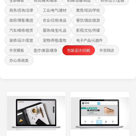
全部模板
物流/报关/搬家
机械/设备/制造
财务/会计/金融
商务/咨询/法律
工业/电气/建材
教育/培训/学校
政府/博客/集团
农业/日用/食品
餐饮/酒店/旅游
汽车/维修/租赁
服饰/珠宝/礼品
影视/文化/传媒
装修/设计/家居
宠物/养殖/畜牧
电子产品/元器件
外贸模板
医疗/美容/健身
包装设计/印刷
外贸网店
办公/系统类